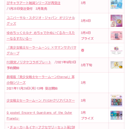
びキャラアート雑貨シリーズが再受注
3月
/1月25日受注受付 3月発売
ユニバーサル・スタジオ・ジャパン オリジナル
3月4日
グッズ
ゆめちっく☆ルナ めちゃでかぬいぐるみ～えた
3月4日
ーなるすたいる～
プライズ
「美少女戦士セーラームーン」×サマンサタバサ
春
グループ
FC限定ノリタケコラボプレート
/2021年9月3日
3月下旬
予約開始
劇場版「美少女戦士セーラームーンEternal」革
小物シリーズ
3月
2021年11月29日(月)13時 受注開始
少女戦士セーラームーン PIICA+クリアパスケー
3月
Q posket Encore-4 Guardians of the Outer
3月
Planets-
プライズ
・
チョーカー＆イヤーアクセサリーセット第2弾