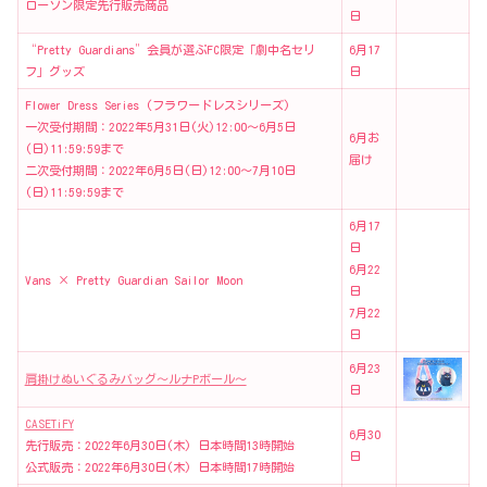
ローソン限定先行販売商品
日
“Pretty Guardians”会員が選ぶFC限定「劇中名セリ
6月17
フ」グッズ
日
Flower Dress Series (フラワードレスシリーズ)
一次受付期間：2022年5月31日(火)12:00～6月5日
6月お
(日)11:59:59まで
届け
二次受付期間：2022年6月5日(日)12:00～7月10日
(日)11:59:59まで
6月17
日
6月22
Vans × Pretty Guardian Sailor Moon
日
7月22
日
6月23
肩掛けぬいぐるみバッグ～ルナPボール～
日
CASETiFY
6月30
先行販売：2022年6月30日(木) 日本時間13時開始
日
公式販売：2022年6月30日(木) 日本時間17時開始