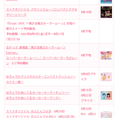
ストアオリジナル クライシスムーンコンパクトアクセ
9月16日
サリーシリーズ
『Q-pot CAFE.×美少女戦士セーラームーン』お取り
寄せスイーツ予約販売
9月下旬
予約期間：2022年8月5日(金)正午～8月21日
(日)23:59
るかっぷ 劇場版「美少女戦士セーラームーン
Eternal」
9月下旬
スーパーセーラームーン / スーパーセーラーちびムー
ン
3/2予約開始
9月8日プラ
めちゃでかクリスタルスターコンパクトクッション～
イズ
ルナと一緒～
9月15日
めちゃでかぬいぐるみ～セーラーマーキュリー～
9月22日
めちゃでかぬいぐるみ～セーラーマーズ～
プライズ
9月20日
ストアオリジナル おふとんうさぎ
9月20日
BIG 9月22
ストアオリジナル おふとんうさぎBIG
9月22日(木)