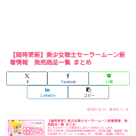
【随時更新】美少女戦士セーラームーン新
着情報 発売商品一覧 まとめ
X
Facebook
LINE
LinkedIn
コピー
2022.02.14
2022.11.15
【随時更新】美少女戦士セーラームーン新着情報 発
売商品一覧 まとめ
※こちらのページの更新はしばらくお休みいたします。
2022/112022年〜2023年発売商品時期未定・2023年初夏、劇場版「美
少女戦士セーラームーンCosmos」が、《前編》《後編》2部作公開