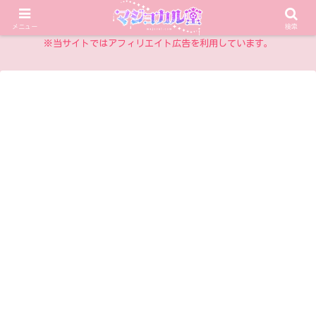
乙女チックアイテム情報サイト
メニュー
検索
※当サイトではアフィリエイト広告を利用しています。