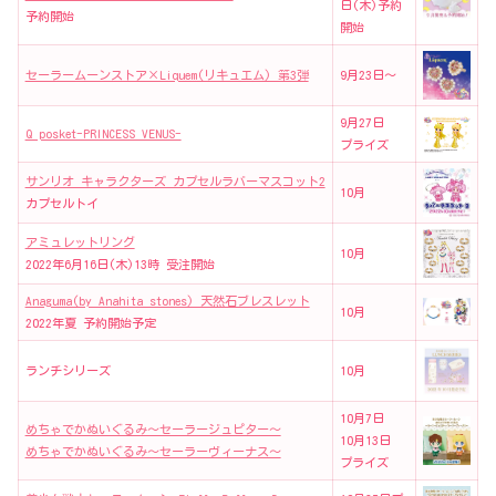
日(木)予約
予約開始
開始
セーラームーンストア×Liquem(リキュエム) 第3弾
9月23日〜
9月27日
Q posket-PRINCESS VENUS-
プライズ
サンリオ キャラクターズ カプセルラバーマスコット2
10月
カプセルトイ
アミュレットリング
10月
2022年6月16日(木)13時 受注開始
Anaguma(by Anahita stones) 天然石ブレスレット
10月
2022年夏 予約開始予定
ランチシリーズ
10月
10月7日
めちゃでかぬいぐるみ～セーラージュピター～
10月13日
めちゃでかぬいぐるみ～セーラーヴィーナス～
プライズ