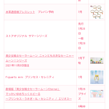
始
本革通信機ブレスレット
プレバン予約
7月
先行
7月25
日
ストアオリジナル サマーシリーズ
一般
7月28
日
美少女戦士セーラームーン ニャンとも大きなセーニャー
7月下
ムーン！シリーズ
旬
2021年11月5日受注
Figuarts mini プリンセス・セレニティ
7月
劇場版「美少女戦士セーラームーンEternal」
7月26
でっかいゆめちっく☆どーる
プライ
～プリンセス・うさぎ・SL・セレニティ / エリオス～
ズ
7月20