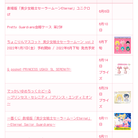
劇場版「美少女戦士セーラームーンEternal」ユニクロ
6月6日
UT
6月10
Pretty Guardians会報ケース 第2弾
日
ちょこりんマスコット 美少女戦士セーラームーン vol.2
6月下
2022年1月7日(金) 予約開始 / 2022年6月下旬 発売予定
旬
6月14
日
Q posket-PRINCESS USAGI SL SERENITY-
プライ
ズ
6月29
でっかいゆめちっく☆どーる
日
～プリンセス・セレニティ /プリンス・エンディミオン
プライ
～
ズ
一番くじ 劇場版「美少女戦士セーラームーンEternal」
6月11
～Eternal Sailor Guardians～
日
6月11