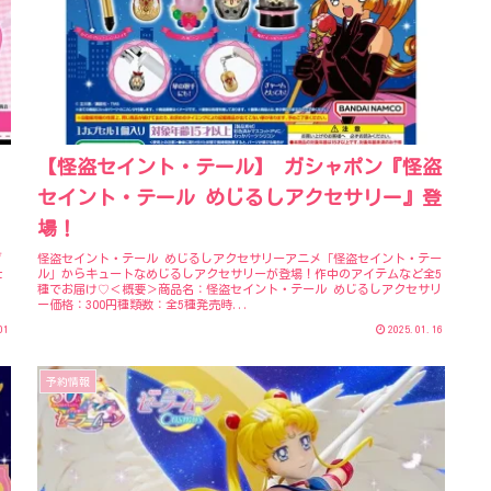
【怪盗セイント・テール】 ガシャポン『怪盗
セイント・テール めじるしアクセサリー』登
場！
ダ
怪盗セイント・テール めじるしアクセサリーアニメ「怪盗セイント・テー
仕
ル」からキュートなめじるしアクセサリーが登場！作中のアイテムなど全5
種でお届け♡＜概要＞商品名：怪盗セイント・テール めじるしアクセサリ
ー価格：300円種類数：全5種発売時...
01
2025.01.16
予約情報