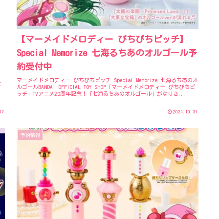
【マーメイドメロディー ぴちぴちピッチ】
Special Memorize 七海るちあのオルゴール予
約受付中
女
マーメイドメロディー ぴちぴちピッチ Special Memorize 七海るちあのオ
す
ルゴールBANDAI OFFICIAL TOY SHOP「マーメイドメロディー ぴちぴちピ
：
ッチ」TVアニメ20周年記念！「七海るちあのオルゴール」がなりき...
07
2024.10.31
予約情報