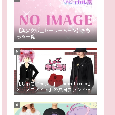
【美少女戦士セーラームーン】おも
ちゃ一覧
【しゅごキャラ！】「arma bianca」
×「アニメイト」の共同ブランド
「arti-mate」によるオリジナルアパ
レル、雑貨の販売が決定！