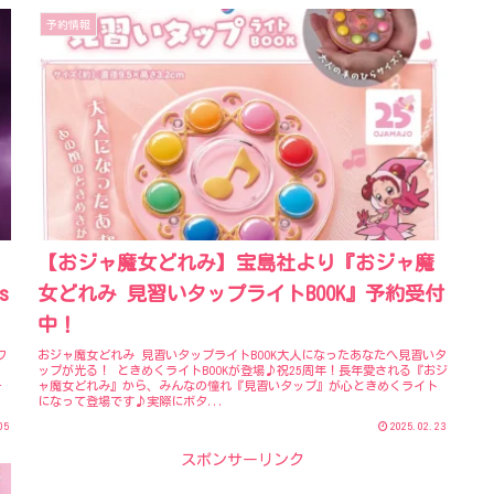
予約情報
【おジャ魔女どれみ】宝島社より『おジャ魔
s
女どれみ 見習いタップライトBOOK』予約受付
中！
ワ
おジャ魔女どれみ 見習いタップライトBOOK大人になったあなたへ見習いタ
ップが光る！ ときめくライトBOOKが登場♪祝25周年！長年愛される『おジ
ォ
ャ魔女どれみ』から、みんなの憧れ『見習いタップ』が心ときめくライト
になって登場です♪実際にボタ...
05
2025.02.23
スポンサーリンク