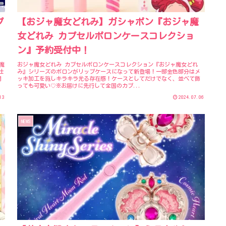
プ
【おジャ魔女どれみ】ガシャポン『おジャ魔
女どれみ カプセルポロンケースコレクショ
ン』予約受付中！
「魔
おジャ魔女どれみ カプセルポロンケースコレクション『おジャ魔女どれ
仕
み』シリーズのポロンがリップケースになって新登場！一部金色部分はメ
明
ッキ加工を施しキラキラ光る存在感！ケースとしてだけでなく、並べて飾
っても可愛い♡※お届けに先行して全国のカプ...
13
2024.07.06
NEWS