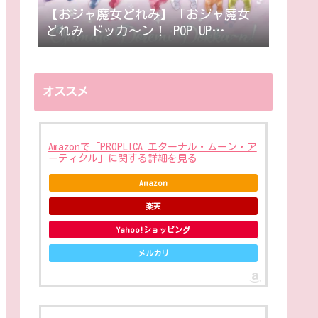
【おジャ魔女どれみ】「おジャ魔女
どれみ ドッカ〜ン！ POP UP
STORE」in キャナルシティオーパが
開催決定！
オススメ
Amazonで「PROPLICA エターナル・ムーン・ア
ーティクル」に関する詳細を見る
Amazon
楽天
Yahoo!ショッピング
メルカリ