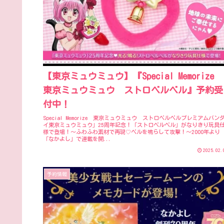
【東京ミュウミュウ】『Special Memorize
東京ミュウミュウ ストロベルベル』予約受
付中！
Special Memorize 東京ミュウミュウ ストロベルベルプレミアムバン
イ東京ミュウミュウ」25周年記念！「ストロベルベル」がなりきり玩具
様で登場！～ふわふわ素材で再現♡ベルを鳴らして攻撃！～2000年より
「なかよし」で連載を開...
2025.02.
予約情報