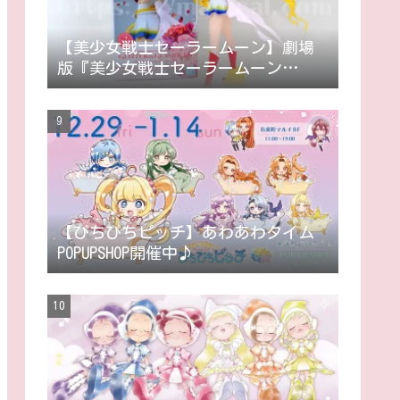
【美少女戦士セーラームーン】劇場
版『美少女戦士セーラームーン
Eternal』GLITTER&GLAMOURS-SUPER
SAILOR MOON-［グリッターアンドグ
ラマラスシリーズ スーパーセーラー
ムーン］フィギュアコレクションレ
ビュー/評価
【ぴちぴちピッチ】あわあわタイム
POPUPSHOP開催中♪