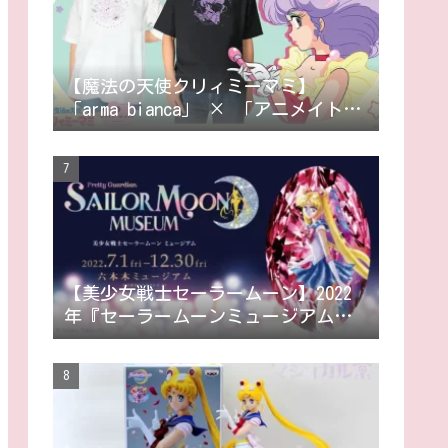
【魔法の天使クリィミーマミ】
「arma bianca」 × 「アニメイト」
の共同ブランド「arti-mate」による
オリジナルアパレル、雑貨の販売が
決定！
【美少女戦士セーラームーン】2022
年『セーラームーンミュージアム』
グッズ一覧•カフェメニュー