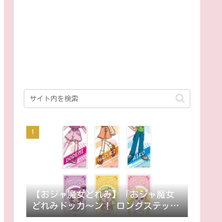
【おジャ魔女どれみ】「おジャ魔女
どれみドッカ～ン！ ロングステッカ
ー」9月発売。ステッカー全42種。