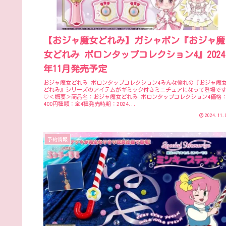
【おジャ魔女どれみ】ガシャポン『おジャ魔
女どれみ ポロンタップコレクション4』2024
年11月発売予定
おジャ魔女どれみ ポロンタップコレクション4みんな憧れの『おジャ魔
どれみ』シリーズのアイテムがギミック付きミニチュアになって登場で
♡＜概要＞商品名：おジャ魔女どれみ ポロンタップコレクション4価格
400円種類：全4種発売時期：2024...
2024.11.
予約情報