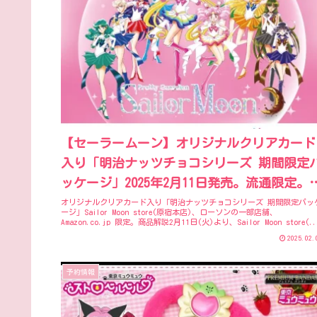
【セーラームーン】オリジナルクリアカード
入り「明治ナッツチョコシリーズ 期間限定
ッケージ」2025年2月11日発売。流通限定。
ード全10種。
オリジナルクリアカード入り「明治ナッツチョコシリーズ 期間限定パッ
ージ」Sailor Moon store(原宿本店)、ローソンの一部店舗、
Amazon.co.jp 限定。商品解説2月11日(火)より、Sailor Moon store(..
2025.02.
予約情報