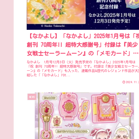
【なかよし】「なかよし」2025年1月号は「
創刊 70周年!! 超特大感謝号」付録は『美少
女戦士セーラームーン』の「メモカード」歴
代のレジェンド作品が大集結！
なかよし 1月号12月3日（火）発売予定の「なかよし」2025年1月号は
「祝 創刊 70周年!! 超特大感謝号」です。付録は『美少女戦士セーラー
ーン』の「メモカード」も入った、連載作品&歴代のレジェンド作品が大
結した「「なかよし」70t...
2024.11.
NEWS