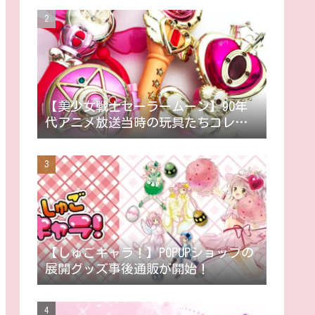
【美少女戦士セーラームーン】90年
代アニメ放送当時の玩具たちコレク
ション ～随時更新～
【しゅごキャラ！】POPUPショップの
展開グッズ事後通販が開始！