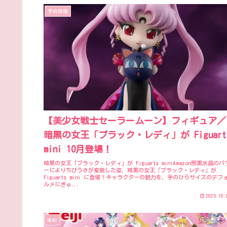
予約情報
【美少女戦士セーラームーン】フィギュア／
暗黒の女王「ブラック・レディ」が Figuart
mini 10月登場！
暗黒の女王「ブラック・レディ」が Figuarts miniAmazon邪黒水晶のパ
ーによりちびうさが変貌した姿、暗黒の女王「ブラック・レディ」が
Figuarts mini に登場！キャラクターの魅力を、手のひらサイズのデフ
ルメにぎゅ...
2025.10.
NEWS