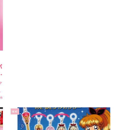
パ
カ
ケ
.
05
NEWS