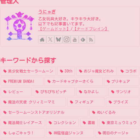
管理人
うにゃぎ
乙女玩具大好き。キラキラ大好き。
以下でも記事書いてます。
【ゲームドット】
/
【ナードブレイン】
キーワードから探す
美少女戦士セーラームーン
30th
おジャ魔女どれみ
コラボ
PREMIUM BANDAI
カードキャプターさくら
プリキュア
レビュー
ぴちぴちピッチ
なかよし
サンリオ
魔法の天使 クリィミーマミ
フィギュア
プライズ
セーラームーンストアオリジナル
ぬいぐるみ
魔法騎士レイアース
コレクション
書籍
東京ミュウミュウ
しゅごキャラ！
神風怪盗ジャンヌ
明日のナージャ