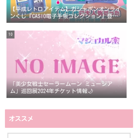
【平成レトロアイテム】ガシャポンオンライ
ンくじ『CASIO電子手帳コレクション』登
場！
「美少女戦士セーラームーン ミュージア
ム」巡回展2024年チケット情報🌙
オススメ