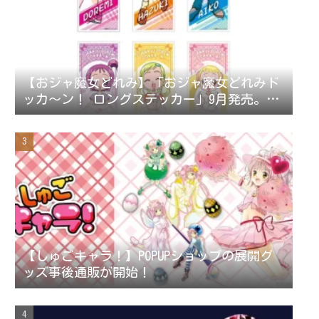
【おジャ魔女どれみ】「おジャ魔女どれみド
ッカ～ン！ ロングステッカー」9月発売。ス
テッカー全42種。
【しゅごキャラ！】POPUPショップの展開グ
ッズ事後通販が開始！