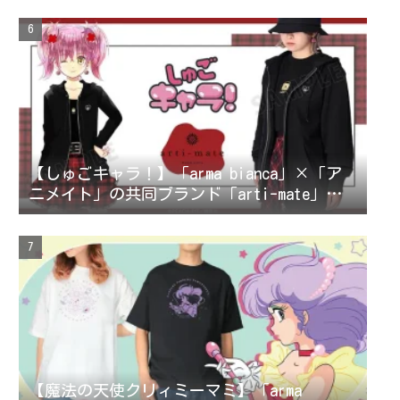
【しゅごキャラ！】「arma bianca」×「ア
ニメイト」の共同ブランド「arti-mate」に
よるオリジナルアパレル、雑貨の販売が決
定！
【魔法の天使クリィミーマミ】「arma