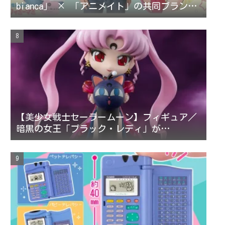
bianca」 × 「アニメイト」の共同ブランド
「arti-mate」によるオリジナルアパレル、
雑貨の販売が決定！
【美少女戦士セーラームーン】フィギュア／
暗黒の女王「ブラック・レディ」が
Figuarts mini 10月登場！