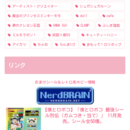
アーティスト・クリエイター
シュガシュガルーン
魔法のプリンセスミンキーモモ
doll
cafe
夢のクレヨン王国
ANNA SUI
CLAMP
ふしぎ遊戯
ミルモでポン！
妖狐×僕SS
キューティーハニー
アイカツ
ちゃお
らんま1/2
まもって！ロリポップ
リンク
おまけシール＆レトロ系ホビー情報
【僕とロボコ】「僕とロボコ 最強シー
ル烈伝（ガムつき・当て）」 11月発
売。シール全50種。