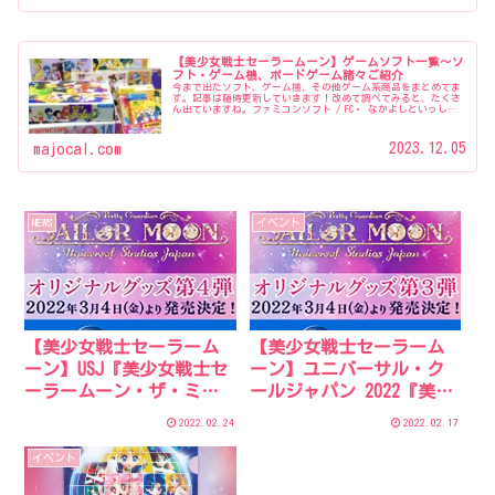
【美少女戦士セーラームーン】ゲームソフト一覧～ソ
フト・ゲーム機、ボードゲーム諸々ご紹介
今まで出たソフト、ゲーム機、その他ゲーム系商品をまとめてま
す。記事は随時更新していきます！改めて調べてみると、たくさ
ん出ていますね。ファミコンソフト / FC・ なかよしといっしょ
セーラームーン単体のゲームソフトではないですが、当時連載さ
れ…
2023.12.05
majocal.com
NEWS
イベント
【美少女戦士セーラーム
【美少女戦士セーラーム
ーン】USJ『美少女戦士セ
ーン】ユニバーサル・ク
ーラームーン・ザ・ミラ
ールジャパン 2022『美少
クル 4-D ～ムーン・パレ
女戦士セーラームーン・
2022.02.24
2022.02.17
ス編 デラックス～』オリ
ザ・ミラクル 4-D ～ムー
ジナルグッズ情報第4弾！
ン・パレス編 デラックス
イベント
～』グッズ第三弾公開