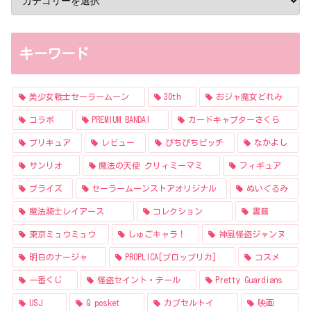
キーワード
美少女戦士セーラームーン
30th
おジャ魔女どれみ
コラボ
PREMIUM BANDAI
カードキャプターさくら
プリキュア
レビュー
ぴちぴちピッチ
なかよし
サンリオ
魔法の天使 クリィミーマミ
フィギュア
プライズ
セーラームーンストアオリジナル
ぬいぐるみ
魔法騎士レイアース
コレクション
書籍
東京ミュウミュウ
しゅごキャラ！
神風怪盗ジャンヌ
明日のナージャ
PROPLICA[プロップリカ]
コスメ
一番くじ
怪盗セイント・テール
Pretty Guardians
USJ
Q posket
カプセルトイ
映画