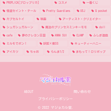
PROPLICA[プロップリカ]
コスメ
一番くじ
怪盗セイント・テール
Pretty Guardians
USJ
Q posket
カプセルトイ
映画
アーティスト・クリエイター
シュガシュガルーン
魔法のプリンセスミンキーモモ
doll
cafe
夢のクレヨン王国
ANNA SUI
CLAMP
ふしぎ遊戯
ミルモでポン！
妖狐×僕SS
キューティーハニー
アイカツ
ちゃお
らんま1/2
まもって！ロリポップ
ABOUT
問い合わせ
プライバシーポリシー
© 2022 マジョカル堂.