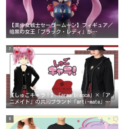
【美少女戦士セーラームーン】フィギュア／
暗黒の女王「ブラック・レディ」が
Figuarts mini 10月登場！
【しゅごキャラ！】「arma bianca」×「ア
ニメイト」の共同ブランド「arti-mate」に
よるオリジナルアパレル、雑貨の販売が決
定！