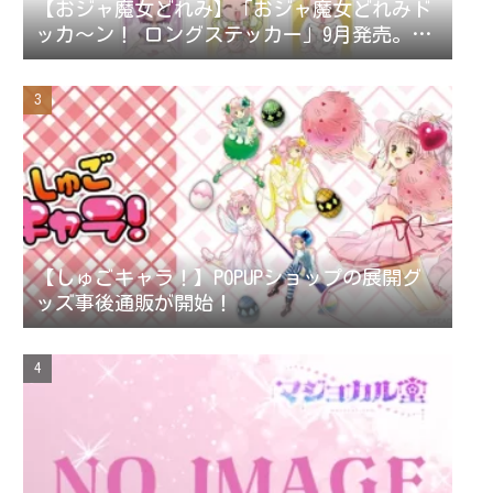
【おジャ魔女どれみ】「おジャ魔女どれみド
ッカ～ン！ ロングステッカー」9月発売。ス
テッカー全42種。
【しゅごキャラ！】POPUPショップの展開グ
ッズ事後通販が開始！