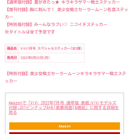
【通常版付録】夏がきたっ★ キラキラサマー戦士ステッカー
【増刊付録】胸に刻んで！ 美少女戦士セーラームーン名言ステッ
カー
【特別版付録】みーんなラブい♡ ニコイチステッカー
※タイトルは全て予定です
商品名
ViVi7月号 スペシャルステッカー(全3種)
発売日
2022年5月23日(月)
【特別付録】美少女戦士セーラームーンキラキラサマー戦士ステ
ッカー
Amazonで「ViVi 2022年7月号 通常版 表紙:ViViモデルズ
付録:JO1ピンナップA+B(表裏両面)&雑誌」に関する詳細を
見る
Amazon