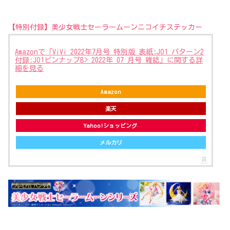
【特別付録】美少女戦士セーラームーンニコイチステッカー
Amazonで「ViVi 2022年7月号 特別版 表紙:JO1 パターン2
付録:JO1ピンナップB> 2022年 07 月号 雑誌」に関する詳
細を見る
Amazon
楽天
Yahoo!ショッピング
メルカリ