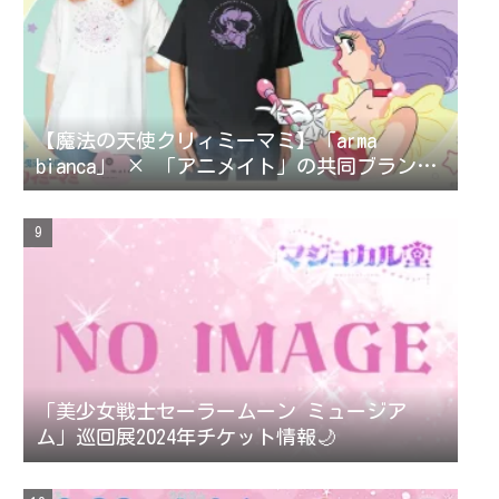
【魔法の天使クリィミーマミ】「arma
bianca」 × 「アニメイト」の共同ブランド
「arti-mate」によるオリジナルアパレル、
雑貨の販売が決定！
「美少女戦士セーラームーン ミュージア
ム」巡回展2024年チケット情報🌙