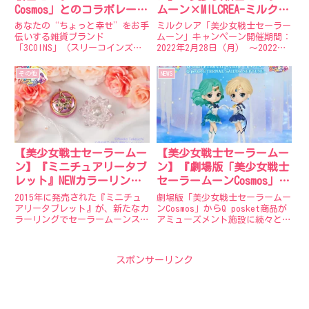
Cosmos」とのコラボレーシ
ムーン×MILCREA-ミルクレ
ョンアイテム発売決定！
ア-コラボ」箱も綺麗に保
あなたの“ちょっと幸せ”をお手
ミルクレア「美少女戦士セーラー
存！コレクションレビュー
伝いする雑貨ブランド
ムーン」キャンペーン開催期間：
「3COINS」（スリーコインズ）
2022年2月28日（月） 〜2022年7
では、絶賛上映中の、劇場版「美
月31日（日）5本入りのミルクレ
少女戦士セーラームーン
アも対象となります。キャンペー
その他
NEWS
Cosmos」とコラボレーションし
ンパッケージは数量限定のため、
たアイテムを7月1日（土）より
応募期間内でも無くなる場合がご
販売開始！（3COINS公式通販サ
ざいます。また、...
イト「...
【美少女戦士セーラームー
【美少女戦士セーラームー
ン】『ミニチュアリータブ
ン】『劇場版「美少女戦士
レット』NEWカラーリング
セーラームーンCosmos」 Q
で登場！
posket-ETERNAL SAILOR
2015年に発売された『ミニチュ
劇場版「美少女戦士セーラームー
URANUS-』 『劇場版「美少
アリータブレット』が、新たなカ
ンCosmos」からQ posket商品が
ラーリングでセーラームーンスト
アミューズメント施設に続々と登
女戦士セーラームーン
アオリジナル商品として発売決定
場予定！『劇場版「美少女戦士セ
Cosmos」 Q posket-
しました！さらに、2022年7月1
ーラームーンCosmos」 Q
ETERNAL SAILOR
日(金)から開催される「美少女戦
posket-ETERNAL SAILOR
スポンサーリンク
NEPTUNE-』が登場！
士セーラームーン ミュージア
URANUS-』は「天王はるか」...
ム」ショップ内のセーラー...