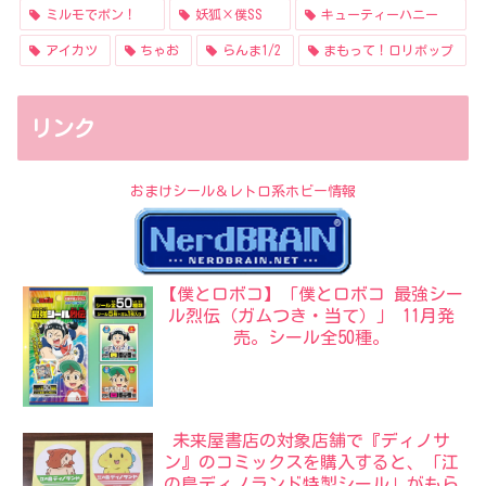
ミルモでポン！
妖狐×僕SS
キューティーハニー
アイカツ
ちゃお
らんま1/2
まもって！ロリポップ
リンク
おまけシール＆レトロ系ホビー情報
【僕とロボコ】「僕とロボコ 最強シー
ル烈伝（ガムつき・当て）」 11月発
売。シール全50種。
未来屋書店の対象店舗で『ディノサ
ン』のコミックスを購入すると、「江
の島ディノランド特製シール」がもら