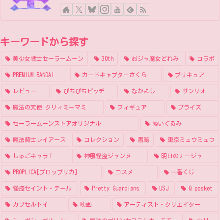
キーワードから探す
美少女戦士セーラームーン
30th
おジャ魔女どれみ
コラボ
PREMIUM BANDAI
カードキャプターさくら
プリキュア
レビュー
ぴちぴちピッチ
なかよし
サンリオ
魔法の天使 クリィミーマミ
フィギュア
プライズ
セーラームーンストアオリジナル
ぬいぐるみ
魔法騎士レイアース
コレクション
書籍
東京ミュウミュウ
しゅごキャラ！
神風怪盗ジャンヌ
明日のナージャ
PROPLICA[プロップリカ]
コスメ
一番くじ
怪盗セイント・テール
Pretty Guardians
USJ
Q posket
カプセルトイ
映画
アーティスト・クリエイター