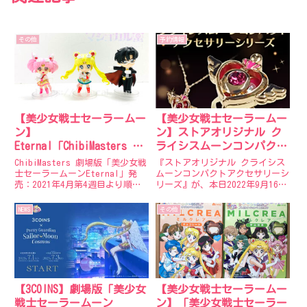
その他
予約情報
【美少女戦士セーラームー
【美少女戦士セーラームー
ン】
ン】ストアオリジナル ク
Eternal「ChibiMasters プ
ライシスムーンコンパクト
レミアムガシャポン(800
アクセサリーシリーズ本日
ChibiMasters 劇場版「美少女戦
『ストアオリジナル クライシス
円)」コレクションレビュ
より発売！
士セーラームーンEternal」発
ムーンコンパクトアクセサリーシ
売：2021年4月第4週目より順次
リーズ』が、本日2022年9月16日
ー
こちらはガシャポン版で、一回
(金)より発売！●ネックレス /
800円となっています。（500円
リングクライシスムーンコンパク
NEWS
その他
玉1枚と100円玉3枚を入れて購入
トの中に、キラキラと輝くパール
ができます、硬貨はゆっくりいれ
やビジューが入っている、存在感
てか...
のあるアクセサリーで...
【3COINS】劇場版「美少女
【美少女戦士セーラームー
戦士セーラームーン
ン】「美少女戦士セーラー