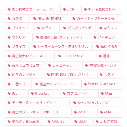
美少女戦士セーラームーン
30th
おジャ魔女どれみ
コラボ
PREMIUM BANDAI
カードキャプターさくら
プリキュア
レビュー
ぴちぴちピッチ
なかよし
サンリオ
魔法の天使 クリィミーマミ
フィギュア
プライズ
セーラームーンストアオリジナル
ぬいぐるみ
魔法騎士レイアース
コレクション
書籍
東京ミュウミュウ
しゅごキャラ！
神風怪盗ジャンヌ
明日のナージャ
PROPLICA[プロップリカ]
コスメ
一番くじ
怪盗セイント・テール
Pretty Guardians
USJ
Q posket
カプセルトイ
映画
アーティスト・クリエイター
シュガシュガルーン
魔法のプリンセスミンキーモモ
doll
cafe
夢のクレヨン王国
ANNA SUI
CLAMP
ふしぎ遊戯