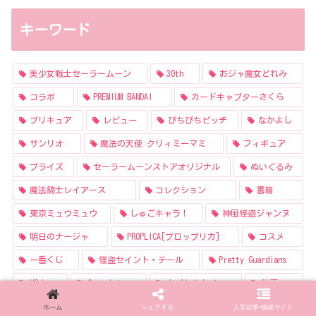
キーワード
美少女戦士セーラームーン
30th
おジャ魔女どれみ
コラボ
PREMIUM BANDAI
カードキャプターさくら
プリキュア
レビュー
ぴちぴちピッチ
なかよし
サンリオ
魔法の天使 クリィミーマミ
フィギュア
プライズ
セーラームーンストアオリジナル
ぬいぐるみ
魔法騎士レイアース
コレクション
書籍
東京ミュウミュウ
しゅごキャラ！
神風怪盗ジャンヌ
明日のナージャ
PROPLICA[プロップリカ]
コスメ
一番くじ
怪盗セイント・テール
Pretty Guardians
USJ
Q posket
カプセルトイ
映画
アーティスト・クリエイター
シュガシュガルーン
ホーム
シェアする
人気記事•関連サイト