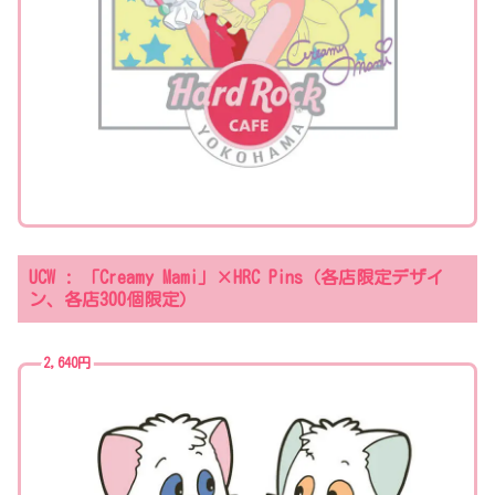
UCW : 「Creamy Mami」×HRC Pins（各店限定デザイ
ン、各店300個限定）
2,640円