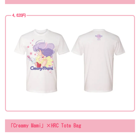
4,620円
「Creamy Mami」×HRC Tote Bag