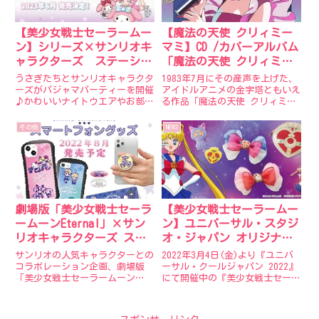
【美少女戦士セーラームー
【魔法の天使 クリィミー
ン】シリーズ×サンリオキ
マミ】CD /カバーアルバム
ャラクターズ ステーショ
「魔法の天使 クリィミー
ナリーグッズが６月に発
マミ80’s J-POPヒッツ」
うさぎたちとサンリオキャラクタ
1983年7月にその産声を上げた、
売！
予約受付中！購入特典有り
ーズがパジャマパーティーを開催
アイドルアニメの金字塔ともいえ
♪かわいいナイトウエアやお部屋
る作品「魔法の天使 クリィミー
の小物にも注目したデザインがか
マミ」その愛くるしいキャラクタ
わいいステーショナリーグッズの
ーは今でも根強い人気を誇り、広
その他
NEWS
発売が決定！アイテムのラインナ
い年齢層に支持されています。そ
ップは『メモミニセット』『ミニ
の作品も今年で40周年を迎えま
レターセット』『付箋メモ』
す。40周年記念として、当...
『ク...
劇場版「美少女戦士セーラ
【美少女戦士セーラームー
ームーンEternal」×サン
ン】ユニバーサル・スタジ
リオキャラクターズ スマ
オ・ジャパン オリジナル
ートフォングッズ7月に登
グッズがオンライン販売決
サンリオの人気キャラクターとの
2022年3月4日(金)より『ユニバ
場！
定！
コラボレーション企画、劇場版
ーサル・クールジャパン 2022』
「美少女戦士セーラームーン
にて開催中の『美少女戦士セーラ
Eternal」×サンリオキャラクタ
ームーン・ザ・ミラクル 4-D ～
ーズのスマートフォングッズが登
ムーン・パレス編 デラックス
場！■ハイブリッドクリアケース
～』。そのオリジナルグッズの一