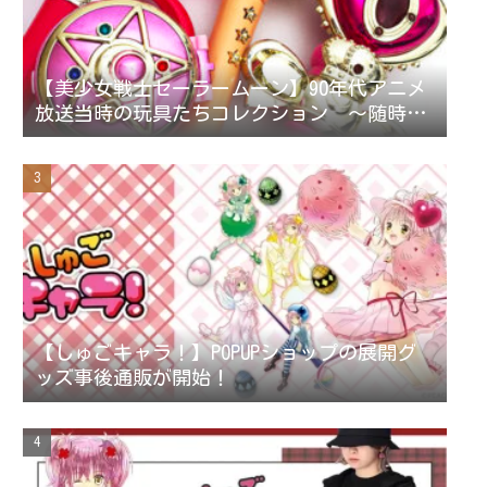
【美少女戦士セーラームーン】90年代アニメ
放送当時の玩具たちコレクション ～随時更
新～
【しゅごキャラ！】POPUPショップの展開グ
ッズ事後通販が開始！