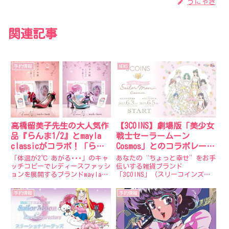
うにゃぎ
関連記事
予約情報
NEWS
高橋留美子先生の大人気作
【3COINS】劇場版「美少女
品『らんま1/2』とmayla
戦士セーラームーン
classicがコラボ！「らん
Cosmos」とのコラボレーシ
ま」と「シャンプー」を表
ョンアイテム第一弾を発
「体温が2℃ あがる･･･」のキャ
あなたの“ちょっと幸せ”をお手
現したフェミニンなパンプ
売！
ッチコピーでレディースファッシ
伝いする雑貨ブランド
ョンを展開するブランドmayla
「3COINS」（スリーコインズ）
ス 2022年2月10日（木）
classic高橋留美子先生の大人気
では、2023年6月9日（金）前編
12：00より受注生産受付開
作品『らんま1/2』コラボレーシ
公開の、劇場版「美少女戦士セー
予約情報
予約情報
始！
ョンシューズ受注生産販売の受付
ラームーンCosmos」とコラボレ
を2022年2月10日（木）12：00よ
ーションしたアイテムを6月3日
り開...
（土）より販売開始します。
（...