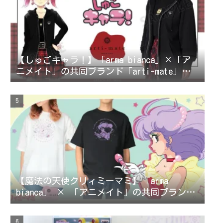
【しゅごキャラ！】「arma bianca」×「ア
ニメイト」の共同ブランド「arti-mate」に
よるオリジナルアパレル、雑貨の販売が決
定！
【魔法の天使クリィミーマミ】「arma
bianca」 × 「アニメイト」の共同ブランド
「arti-mate」によるオリジナルアパレル、
雑貨の販売が決定！