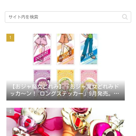
【おジャ魔女どれみ】「おジャ魔女どれみド
ッカ～ン！ ロングステッカー」9月発売。ス
テッカー全42種。