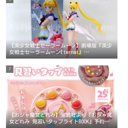
【美少女戦士セーラームーン】劇場版『美少
女戦士セーラームーンEternal』
GLITTER&GLAMOURS-SUPER SAILOR MOON-［グ
リッターアンドグラマラスシリーズ スーパ
ーセーラームーン］フィギュアコレクション
レビュー/評価
【おジャ魔女どれみ】宝島社より『おジャ魔
女どれみ 見習いタップライトBOOK』予約受