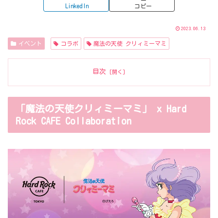
LinkedIn
コピー
2023.06.13
イベント
コラボ
魔法の天使 クリィミーマミ
目次
「魔法の天使クリィミーマミ」 x Hard
Rock CAFE Collaboration