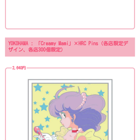
YOKOHAMA : 「Creamy Mami」×HRC Pins（各店限定デ
ザイン、各店300個限定）
2,640円