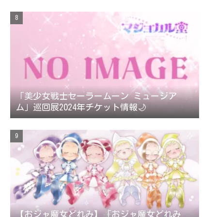
付中！
「美少女戦士セーラームーン ミュージア
ム」巡回展2024年チケット情報🌙
【おジャ魔女どれみ】「おジャ魔女どれみ