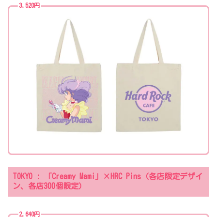
3,520円
TOKYO : 「Creamy Mami」×HRC Pins（各店限定デザイ
ン、各店300個限定）
2,640円