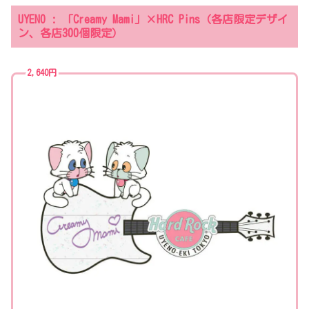
UYENO : 「Creamy Mami」×HRC Pins（各店限定デザイ
ン、各店300個限定）
2,640円