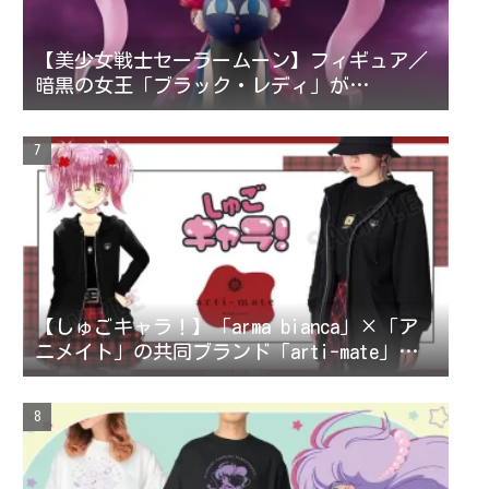
【美少女戦士セーラームーン】フィギュア／
暗黒の女王「ブラック・レディ」が
Figuarts mini 10月登場！
【しゅごキャラ！】「arma bianca」×「ア
ニメイト」の共同ブランド「arti-mate」に
よるオリジナルアパレル、雑貨の販売が決
定！