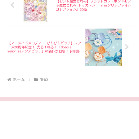
【おジャ魔女どれみ】フラットガシャポン『おジ
ャ魔女どれみ ドッカ～ン！ miniクリアファイル
コレクション』発売
【マーメイドメロディー ぴちぴちピッチ】TVア
ニメ20周年記念！ 光る！鳴る！「Special
Memorizeアクアピッチ」の新作が登場！予約受付
中！
ホーム
NEWS