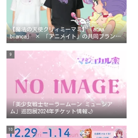
【魔法の天使クリィミーマミ】「arma
bianca」 × 「アニメイト」の共同ブランド
「arti-mate」によるオリジナルアパレル、
雑貨の販売が決定！
「美少女戦士セーラームーン ミュージア
ム」巡回展2024年チケット情報🌙