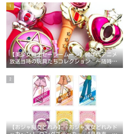
【美少女戦士セーラームーン】90年代アニメ
放送当時の玩具たちコレクション ～随時更
新～
【おジャ魔女どれみ】「おジャ魔女どれみド