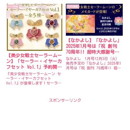
す！🌙*･° 限定ムビチケ前売
いクッションの第2弾がクレーン
売開始！
券 発売決定
ゲーム景品で登場します。サンリ
予約情報
予約情報
✨
オキャラクターズ達がセーラー戦
*･°🌙7月1日(金)より、美少女
士のコスチュームを着た、この描
戦士セーラームーン ミュージア
き下ろしでしか見られない限...
ム限定の映画ムビ...
【なかよし】「なかよし」
2025年1月号は「祝 創刊
70周年!! 超特大感謝号」
【美少女戦士セーラームー
付録は『美少女戦士セーラ
なかよし 1月号12月3日（火）
ン】「セーラー・イヤーカ
ームーン』の「メモカー
発売予定の「なかよし」2025年1
フセット Vol.1」予約開
月号は「祝 創刊 70周年!! 超特
ド」歴代のレジェンド作品
始！
大感謝号」です。付録は『美少女
『美少女戦士セーラームーン セ
が大集結！
戦士セーラームーン』の「メモカ
ーラー・イヤーカフセット
ード」も入った、連載作品&歴代
Vol.1』が登場します！セーラー
のレジェンド作品が大集結した
戦士のリボンと、額のティアラを
「「なかよし」70t...
デザインしたイヤーカフの2個セ
ットとなっております。ラインナ
スポンサーリンク
ップは、「セーラームーンモデ
ル」「セーラーマーキュリーモデ
ル」...