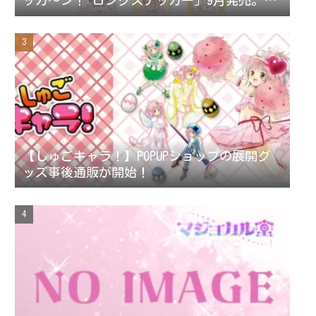
ッカ～ン！ ロングステッカー」9月発売。ス
テッカー全42種。
【しゅごキャラ！】POPUPショップの展開グ
ッズ事後通販が開始！