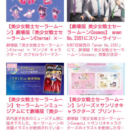
【美少女戦士セーラームー
【劇場版 美少女戦士セー
ン】劇場版「美少女戦士セ
ラームーンCosmos】 anan
ーラームーンEternal ×
No.2351にスリーライツ裏
サンリオ キャラクターズ
表紙&特集掲載！予約受付
劇場版「美少女戦士セーラームー
6月7日発売の「anan No.2351」
カプセルラバーマスコット
中！
ンEternal × サンリオ キャラ
にて、劇場版「美少女戦士セーラ
クターズ カプセルラバーマスコ
ームーンCosmos」特集が決定い
全国のガシャポン自販機に
ット「美少女戦士セーラームー
たしました。バックカバーには流
て順次発売！
ン」とサンリオキャラクターズを
星のごとく現れた大人気アイドル
その他
NEWS
愛する全てのファンの皆様へ、
グループ・スリーライツが初登
「夢」と「希望」をお届けしたい
場。 ananならではの艶っぽい表
という想いでサンリオのデザ...
情は、読者の...
【美少女戦士セーラームー
【美少女戦士セーラームー
ン】セーラームーンミュー
ン】シリーズ×サンリオキ
ジアムにて劇場版「美少女
ャラクターズ プリントク
戦士セーラームーン
ッションvol.2！
武内直子先生のミュージアム用に
劇場版「美少女戦士セーラームー
Cosmos」限定ムビチケ前売
描き下ろした、セーラームーンの
ンCosmos」×サンリオキャラク
美麗イラストが使用されていま
ターズのイラストを使用した可愛
券が発売決定！7/1より販