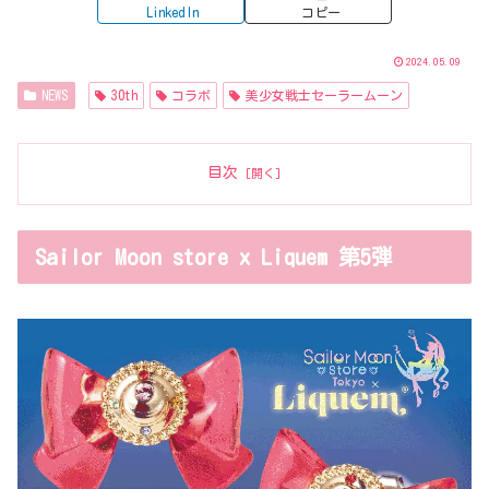
LinkedIn
コピー
2024.05.09
NEWS
30th
コラボ
美少女戦士セーラームーン
目次
Sailor Moon store x Liquem 第5弾