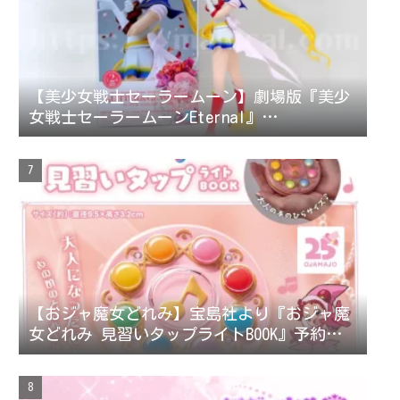
【美少女戦士セーラームーン】劇場版『美少
女戦士セーラームーンEternal』
GLITTER&GLAMOURS-SUPER SAILOR MOON-［グ
リッターアンドグラマラスシリーズ スーパ
ーセーラームーン］フィギュアコレクション
レビュー/評価
【おジャ魔女どれみ】宝島社より『おジャ魔
女どれみ 見習いタップライトBOOK』予約受
付中！