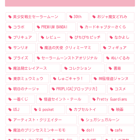
美少女戦士セーラームーン
30th
おジャ魔女どれみ
コラボ
PREMIUM BANDAI
カードキャプターさくら
プリキュア
レビュー
ぴちぴちピッチ
なかよし
サンリオ
魔法の天使 クリィミーマミ
フィギュア
プライズ
セーラームーンストアオリジナル
ぬいぐるみ
魔法騎士レイアース
コレクション
書籍
東京ミュウミュウ
しゅごキャラ！
神風怪盗ジャンヌ
明日のナージャ
PROPLICA[プロップリカ]
コスメ
一番くじ
怪盗セイント・テール
Pretty Guardians
USJ
Q posket
カプセルトイ
映画
アーティスト・クリエイター
シュガシュガルーン
魔法のプリンセスミンキーモモ
doll
cafe