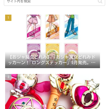
【おジャ魔女どれみ】「おジャ魔女どれみド
ッカ～ン！ ロングステッカー」9月発売。ス
テッカー全42種。