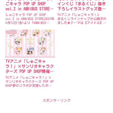
ごキャラ POP UP SHOP
インくじ「まるくじ」描き
vol.2 in AMNIBUS STORE」
下ろしイラストグッズ登
が開催決定！！
場！
しゅごキャラ POP UP SHOP
TVアニメ『しゅごキャラ！』
vol.2 in AMNIBUS STORE2024年
まるくじラインナップが公開され
4月12日(金)より「AMNIBUS
ました★テーマは【アイドル】
STORE」にて「『しゅごキャ
描き下ろしイラストグッズが盛り
ラ！』POP UP SHOP vol.2 in
だくさん♪【販売価格】1個770
イベント
AMNIBUS STORE」の開...
円(税込)【販売期間】2023年12
月27日12:00〜2024年01月21日
23:5...
TVアニメ「しゅごキャ
ラ！」×サンリオキャラク
ターズ POP UP SHOP開催
中！
TVアニメ「しゅごキャラ！」×
サンリオキャラクターズ POP UP
SHOP夢のコラボが実現したポッ
プアップストアが新宿マルイアネ
ックス、大宮マルイの2店舗で開
催！新規イラストを使用したグッ
スポンサーリンク
ズ販売や、スタンディパネルの展
示なども実施予定♪店...