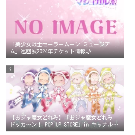
「美少女戦士セーラームーン ミュージア
ム」巡回展2024年チケット情報🌙
【おジャ魔女どれみ】「おジャ魔女どれみ
ドッカ〜ン！ POP UP STORE」in キャナルシ
ティオーパが開催決定！