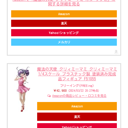
関する詳細を見る
Amazon
楽天
Yahoo!ショッピング
メルカリ
魔法の天使 クリィミーマミ クリィミーマミ
1/4スケール プラスチック製 塗装済み完成
品フィギュア F51055
フリーイング(FREEing)
￥42,900
（2024/03/22 20:27時点）
Amazonの商品レビュー・口コミを見る
Amazon
楽天
Yahoo!ショッピング