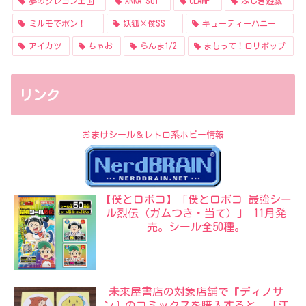
夢のクレヨン王国
ANNA SUI
CLAMP
ふしぎ遊戯
ミルモでポン！
妖狐×僕SS
キューティーハニー
アイカツ
ちゃお
らんま1/2
まもって！ロリポップ
リンク
おまけシール＆レトロ系ホビー情報
【僕とロボコ】「僕とロボコ 最強シー
ル烈伝（ガムつき・当て）」 11月発
売。シール全50種。
未来屋書店の対象店舗で『ディノサ
ン』のコミックスを購入すると、「江