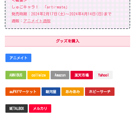
＜概要＞
しゅごキャラ！ 「arti-mate」
発売時期：2024年2月17日(土)～2024年4月14日(日)まで
通販：
アニメイト通販
グッズを購入
アニメイト
AMNIBUS
colleize
Amazon
楽天市場
Yahoo!
auPAYマーケット
駿河屋
あみあみ
ホビーサーチ
METALBOX
メルカリ