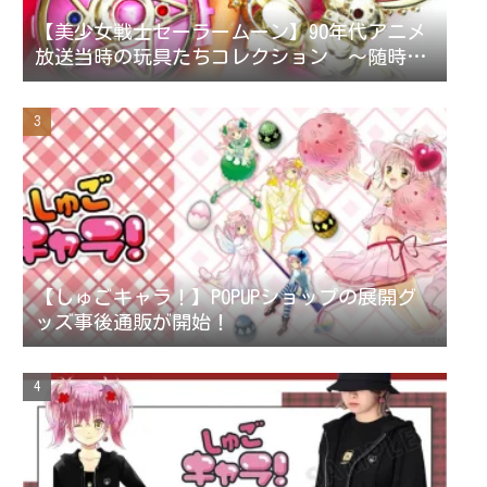
【美少女戦士セーラームーン】90年代アニメ
放送当時の玩具たちコレクション ～随時更
新～
【しゅごキャラ！】POPUPショップの展開グ
ッズ事後通販が開始！