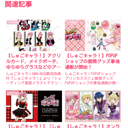
関連記事
予約情報
予約情報
【しゅごキャラ！】アクリ
【しゅごキャラ！】POPUP
ルカード、メイクポーチ、
ショップの展開グッズ事後
ゆらゆらグラスなどのアイ
通販が開始！
テムが予約受付中！
しゅごキャラ！AMNIBUS限定特典
しゅごキャラ！POPUPショップ
付『しゅごキャラ！』より「トレ
プリンセスカフェ展開グッズ
ーディング表紙イラストアクリル
POPUPショップの事後通販が開始
カード」「しゅごたまポーチ風
されました！期間中に購入する
メイクポーチ」「ゆらゆら グラ
と、特典もあります♪＜概要＞
イベント
NEWS
ス」などアイテム多数予約開始！
■【チェキ風カードプレゼントキ
AMNIBUS限定特典もあります！予
ャンペーン】期間中に「しゅごキ
約特典＜販売概要＞...
ャラ！」関連商品をご予約・ご
購...
【しゅごキャラ！】「しゅ
【しゅごキャラ！】オンラ