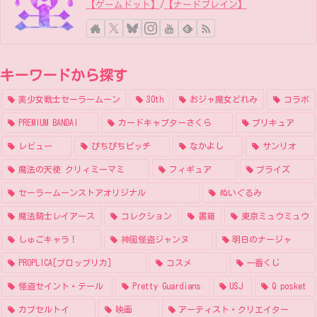
【ゲームドット】
/
【ナードブレイン】
キーワードから探す
美少女戦士セーラームーン
30th
おジャ魔女どれみ
コラボ
PREMIUM BANDAI
カードキャプターさくら
プリキュア
レビュー
ぴちぴちピッチ
なかよし
サンリオ
魔法の天使 クリィミーマミ
フィギュア
プライズ
セーラームーンストアオリジナル
ぬいぐるみ
魔法騎士レイアース
コレクション
書籍
東京ミュウミュウ
しゅごキャラ！
神風怪盗ジャンヌ
明日のナージャ
PROPLICA[プロップリカ]
コスメ
一番くじ
怪盗セイント・テール
Pretty Guardians
USJ
Q posket
カプセルトイ
映画
アーティスト・クリエイター