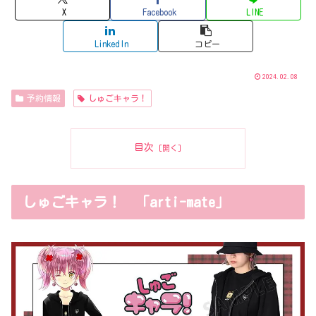
X
Facebook
LINE
LinkedIn
コピー
2024.02.08
予約情報
しゅごキャラ！
目次
しゅごキャラ！ 「arti-mate」