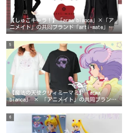
【しゅごキャラ！】「arma bianca」×「ア
ニメイト」の共同ブランド「arti-mate」に
よるオリジナルアパレル、雑貨の販売が決
定！
【魔法の天使クリィミーマミ】「arma
bianca」 × 「アニメイト」の共同ブランド
「arti-mate」によるオリジナルアパレル、
雑貨の販売が決定！