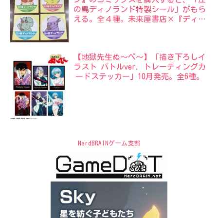
の島ディノランド特製シール」がもら
える。全４種。未来屋書店×『ディノ
サン』サマーフェア。
【地獄先生ぬ〜べ〜】「描き下ろしイ
ラスト バトルver. トレーディングカ
ードステッカー」10月発売。全6種。
NerdBRAINゲーム支部