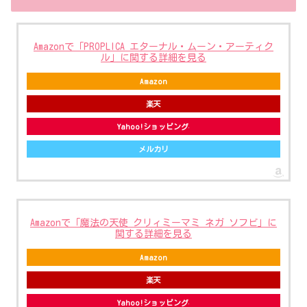
Amazonで「PROPLICA エターナル・ムーン・アーティク
ル」に関する詳細を見る
Amazon
楽天
Yahoo!ショッピング
メルカリ
Amazonで「魔法の天使 クリィミーマミ ネガ ソフビ」に
関する詳細を見る
Amazon
楽天
Yahoo!ショッピング