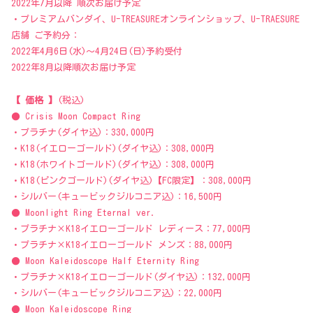
2022年7月以降 順次お届け予定
・プレミアムバンダイ、U-TREASUREオンラインショップ、U-TRAESURE
店舗 ご予約分：
2022年4月6日(水)～4月24日(日)予約受付
2022年8月以降順次お届け予定
【 価格 】
(税込)
● Crisis Moon Compact Ring
・プラチナ(ダイヤ込)：330,000円
・K18(イエローゴールド)(ダイヤ込)：308,000円
・K18(ホワイトゴールド)(ダイヤ込)：308,000円
・K18(ピンクゴールド)(ダイヤ込)【FC限定】：308,000円
・シルバー(キュービックジルコニア込)：16,500円
● Moonlight Ring Eternal ver.
・プラチナ×K18イエローゴールド レディース：77,000円
・プラチナ×K18イエローゴールド メンズ：88,000円
● Moon Kaleidoscope Half Eternity Ring
・プラチナ×K18イエローゴールド(ダイヤ込)：132,000円
・シルバー(キュービックジルコニア込)：22,000円
● Moon Kaleidoscope Ring