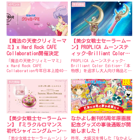
選びいただけます♪予約受付は、
20枚入りです。セーラー戦士の
イベント
予約情報
本日2023年4月10日（月）13時よ
デザインと、可愛い制服姿の2種
りバンダイ公式ショッピングサイ
類のデザインがあります。2023
ト『プレミアムバンダ...
年4月26日(水)より、エ...
【魔法の天使クリィミーマ
【美少女戦士セーラームー
ミ】x Hard Rock CAFE
ン】PROPLICA ムーンステ
Collaboration開催決定
ィック-Brilliant Color
Edition- 2024年1月受注開
「魔法の天使クリィミーマミ」
PROPLICA ムーンスティック-
始！
x Hard Rock CAFE
Brilliant Color Edition-「本
Collaboration今年日本上陸40周
物感」を追求し大人向け商品とし
年を迎える「ハードロックカフ
て展開する『PROPLICA』シリー
ェ」では、同じく今年で放送開始
ズの10周年を記念し、今の時代
予約情報
予約情報
から40周年を迎えるアニメ「魔
にきらめく-Brilliant Color
法の天使クリィミーマミ」とのコ
Editio...
ラボレーション...
【美少女戦士セーラームー
なかよし創刊65周年原画展
ン】『ミラクルロマンス
記念グッズの事後通販が開
初代シャイニングムーンパ
始しました！
ウダー復刻版』本日予約開
「美少女戦士セーラームーン」シ
昨年、大盛況を博した「なかよし