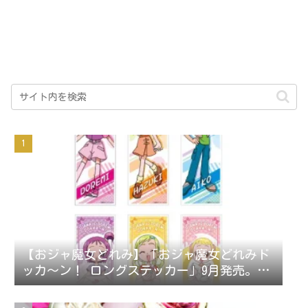
【おジャ魔女どれみ】「おジャ魔女どれみド
ッカ～ン！ ロングステッカー」9月発売。ス
テッカー全42種。