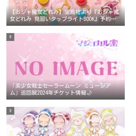
【おジャ魔女どれみ】宝島社より『おジャ魔
女どれみ 見習いタップライトBOOK』予約受
付中！
「美少女戦士セーラームーン ミュージア
ム」巡回展2024年チケット情報🌙