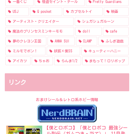
一番くじ
怪盗セイント・テール
Pretty Guardians
USJ
Q posket
カプセルトイ
映画
アーティスト・クリエイター
シュガシュガルーン
魔法のプリンセスミンキーモモ
doll
cafe
夢のクレヨン王国
ANNA SUI
CLAMP
ふしぎ遊戯
ミルモでポン！
妖狐×僕SS
キューティーハニー
アイカツ
ちゃお
らんま1/2
まもって！ロリポップ
リンク
おまけシール＆レトロ系ホビー情報
【僕とロボコ】「僕とロボコ 最強シー
ル烈伝（ガムつき・当て）」 11月発