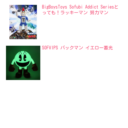
BigBoysToys Sofubi Addict Seriesと
っても！ラッキーマン 努力マン
SOFVIPS パックマン イエロー蓄光