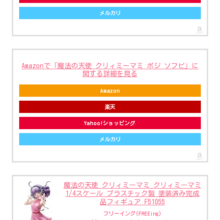
メルカリ
Amazonで「魔法の天使 クリィミーマミ ポジ ソフビ」に
関する詳細を見る
Amazon
楽天
Yahoo!ショッピング
メルカリ
魔法の天使 クリィミーマミ クリィミーマミ
1/4スケール プラスチック製 塗装済み完成
品フィギュア F51055
フリーイング(FREEing)