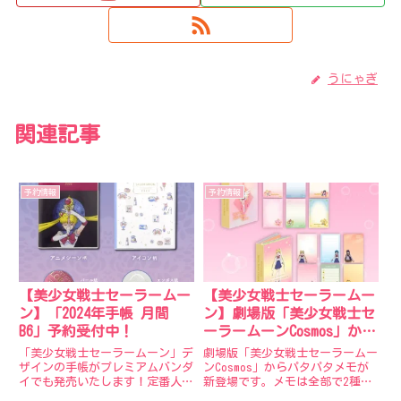
うにゃぎ
関連記事
予約情報
予約情報
【美少女戦士セーラームー
【美少女戦士セーラームー
ン】「2024年手帳 月間
ン】劇場版「美少女戦士セ
B6」予約受付中！
ーラームーンCosmos」から
パタパタメモ登場！予約受
「美少女戦士セーラームーン」デ
劇場版「美少女戦士セーラームー
付中
ザインの手帳がプレミアムバンダ
ンCosmos」からパタパタメモが
イでも発売いたします！定番人気
新登場です。メモは全部で2種
のB6サイズで、表紙は2柄からお
類。メモの柄は各6柄ずつで、各