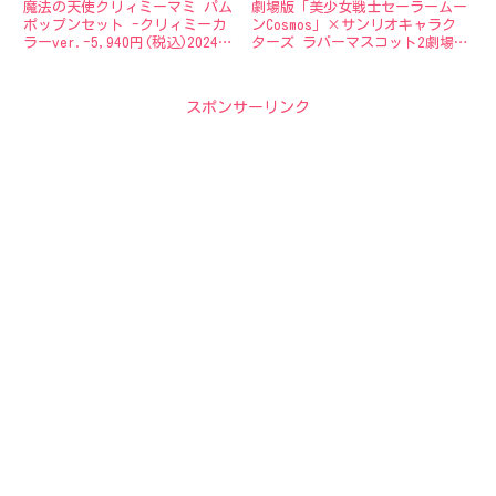
ト -クリィミーカラー
サンリオキャラクターズ
魔法の天使クリィミーマミ パム
劇場版「美少女戦士セーラームー
ver.-」2024年3月発売。
ラバーマスコット2』12月
ポップンセット -クリィミーカ
ンCosmos」×サンリオキャラク
ラーver.-5,940円(税込)2024年
ターズ ラバーマスコット2劇場
登場♪
3月発送予定バンダイプレミアム
版「美少女戦士セーラームーン
バンダイで「魔法の天使クリィミ
Cosmos」×サンリオキャラクタ
ーマミ パムポップンセット -ク
ーズの可愛いイラストを使用した
スポンサーリンク
リィミーカラーver.-」を見る
ラバーマスコット第2弾が登場
▶︎魔法の...
♪「美少女戦士セーラームー...