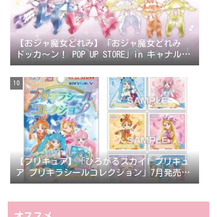
【おジャ魔女どれみ】「おジャ魔女どれみ
ドッカ〜ン！ POP UP STORE」in キャナルシ
ティオーパが開催決定！
【プリキュア】「ひろがるスカイ! プリキュ
ア プリキラシールコレクション」7月発売。
シール全62種。
オススメ