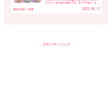
ンスティックバージョンを購入しました♪アンティー
クデザイン調の器が可愛いです。女の子の憧れ きら
めくジャー型容器に変身アイテムをデザイン！２種の
美容成分配合で、しっとり密着感を感じる使い心
2022.06.17
majocal.com
地。...
スポンサーリンク