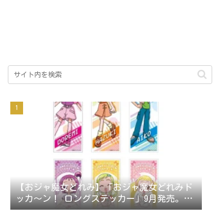
【おジャ魔女どれみ】「おジャ魔女どれみド
ッカ～ン！ ロングステッカー」9月発売。ス
テッカー全42種。