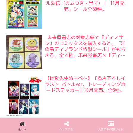
ル烈伝（ガムつき・当て）」 11月発
売。シール全50種。
未来屋書店の対象店舗で『ディノサ
ン』のコミックスを購入すると、「江
の島ディノランド特製シール」がもら
える。全４種。未来屋書店×『ディノ
サン』サマーフェア。
【地獄先生ぬ〜べ〜】「描き下ろしイ
ラスト バトルver. トレーディングカ
ードステッカー」10月発売。全6種。
ホーム
シェアする
人気記事•関連サイト
NerdBRAINゲーム支部