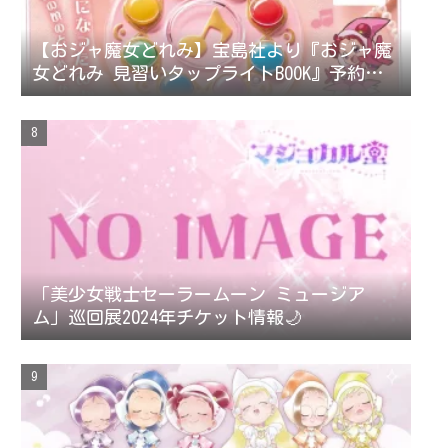
【おジャ魔女どれみ】宝島社より『おジャ魔
女どれみ 見習いタップライトBOOK』予約受
付中！
「美少女戦士セーラームーン ミュージア
ム」巡回展2024年チケット情報🌙