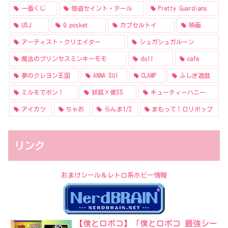
一番くじ
怪盗セイント・テール
Pretty Guardians
USJ
Q posket
カプセルトイ
映画
アーティスト・クリエイター
シュガシュガルーン
魔法のプリンセスミンキーモモ
doll
cafe
夢のクレヨン王国
ANNA SUI
CLAMP
ふしぎ遊戯
ミルモでポン！
妖狐×僕SS
キューティーハニー
アイカツ
ちゃお
らんま1/2
まもって！ロリポップ
リンク
おまけシール＆レトロ系ホビー情報
【僕とロボコ】「僕とロボコ 最強シー