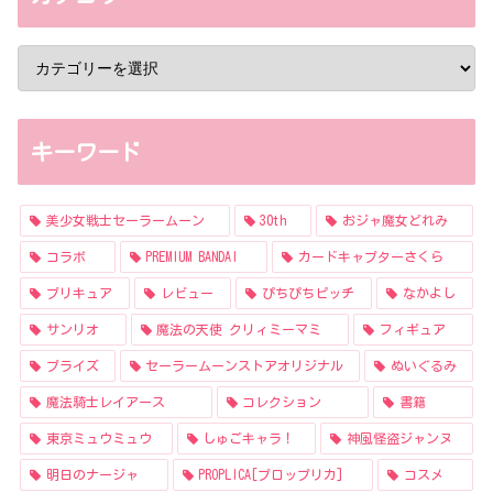
キーワード
美少女戦士セーラームーン
30th
おジャ魔女どれみ
コラボ
PREMIUM BANDAI
カードキャプターさくら
プリキュア
レビュー
ぴちぴちピッチ
なかよし
サンリオ
魔法の天使 クリィミーマミ
フィギュア
プライズ
セーラームーンストアオリジナル
ぬいぐるみ
魔法騎士レイアース
コレクション
書籍
東京ミュウミュウ
しゅごキャラ！
神風怪盗ジャンヌ
明日のナージャ
PROPLICA[プロップリカ]
コスメ