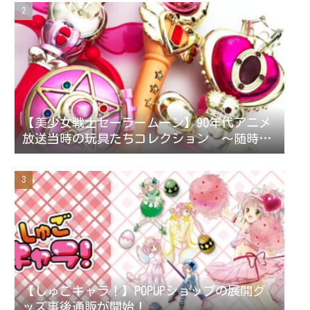
【美少女戦士セーラームーン】90年代アニメ
放送当時の玩具たちコレクション ～随時更
新～
【しゅごキャラ！】POPUPショップの展開グ
ッズ事後通販が開始！