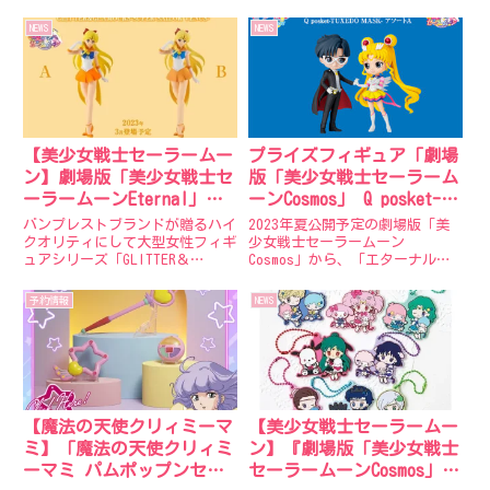
クターシルエットを用いたワンピ
セーラームーンストア原宿本店に
ースや、総柄のニットアイテムな
て、 また2022年8月10日(水)よ
NEWS
NEWS
ど。詳細は後日公開されます。
りオフィシャルファンクラブ、セ
Amazonで「劇場版 美少女戦士セ
ーラームーンストアオンラインに
ーラームーンEte...
て『作品30周年...
【美少女戦士セーラームー
プライズフィギュア「劇場
ン】劇場版「美少女戦士セ
版「美少女戦士セーラーム
ーラームーンEternal」
ーンCosmos」 Q posket-
GLITTER＆GLAMOURS-SUPER
ETERNAL SAILOR MOON- / -
バンプレストブランドが贈るハイ
2023年夏公開予定の劇場版「美
SAILOR VENUS-2023年3月
TUXEDO MASK-」が2023年4
クオリティにして大型女性フィギ
少女戦士セーラームーン
ュアシリーズ「GLITTER＆
Cosmos」から、「エターナルセ
登場予定！
月登場。
GLAMOURS」より、2023年3月に
ーラームーン」と「タキシード仮
「スーパーセーラーヴィーナス」
面」が初のQ posketで登場。劇
予約情報
NEWS
がクレーンゲーム用景品として登
場版「美少女戦士セーラームーン
場予定！髪をなびかせた可憐なポ
Cosmos」Q posket エターナル
ーズをスーパー化した...
セーラームーン...
【魔法の天使クリィミーマ
【美少女戦士セーラームー
ミ】「魔法の天使クリィミ
ン】『劇場版「美少女戦士
ーマミ パムポップンセッ
セーラームーンCosmos」×