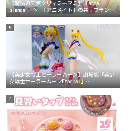
【魔法の天使クリィミーマミ】「arma
bianca」 × 「アニメイト」の共同ブランド
「arti-mate」によるオリジナルアパレル、
雑貨の販売が決定！
【美少女戦士セーラームーン】劇場版『美少
女戦士セーラームーンEternal』
GLITTER&GLAMOURS-SUPER SAILOR MOON-［グ
リッターアンドグラマラスシリーズ スーパ
ーセーラームーン］フィギュアコレクション
レビュー/評価