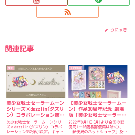
うにゃぎ
関連記事
NEWS
予約情報
美少女戦士セーラームーン
【美少女戦士セーラームー
シリーズ×dazzlin(ダズリ
ン】作品30周年記念 劇場
ン) コラボレーション第2
版「美少女戦士セーラーム
弾が決定。
ーンEternal」プレミアム
美少女戦士セーラームーンシリー
2022年8月1日(月)より全国の郵
フレーム切手セット受注開
ズ×dazzlin(ダズリン) コラボ
便局(一部簡易郵便局は除く)、
レーション第2弾が決定。キャラ
「郵便局のネットショップ」及び
始