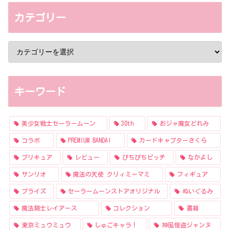
カテゴリー
キーワード
美少女戦士セーラームーン
30th
おジャ魔女どれみ
コラボ
PREMIUM BANDAI
カードキャプターさくら
プリキュア
レビュー
ぴちぴちピッチ
なかよし
サンリオ
魔法の天使 クリィミーマミ
フィギュア
プライズ
セーラームーンストアオリジナル
ぬいぐるみ
魔法騎士レイアース
コレクション
書籍
東京ミュウミュウ
しゅごキャラ！
神風怪盗ジャンヌ