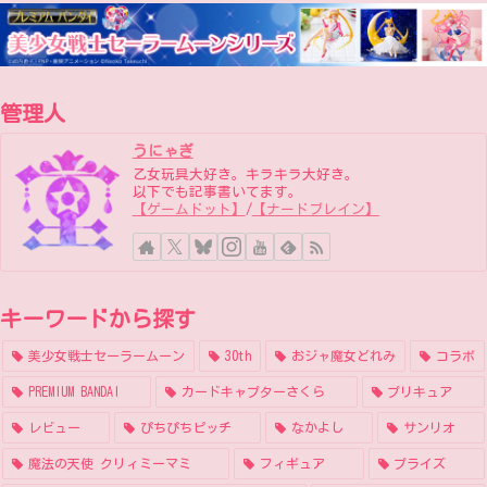
管理人
うにゃぎ
乙女玩具大好き。キラキラ大好き。
以下でも記事書いてます。
【ゲームドット】
/
【ナードブレイン】
キーワードから探す
美少女戦士セーラームーン
30th
おジャ魔女どれみ
コラボ
PREMIUM BANDAI
カードキャプターさくら
プリキュア
レビュー
ぴちぴちピッチ
なかよし
サンリオ
魔法の天使 クリィミーマミ
フィギュア
プライズ