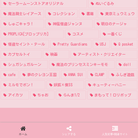
セーラームーンストアオリジナル
ぬいぐるみ
魔法騎士レイアース
コレクション
書籍
東京ミュウミュウ
しゅごキャラ！
神風怪盗ジャンヌ
明日のナージャ
PROPLICA[プロップリカ]
コスメ
一番くじ
怪盗セイント・テール
Pretty Guardians
USJ
Q posket
カプセルトイ
映画
アーティスト・クリエイター
シュガシュガルーン
魔法のプリンセスミンキーモモ
doll
cafe
夢のクレヨン王国
ANNA SUI
CLAMP
ふしぎ遊戯
ミルモでポン！
妖狐×僕SS
キューティーハニー
アイカツ
ちゃお
らんま1/2
まもって！ロリポップ
ホーム
シェアする
人気記事•関連サイト