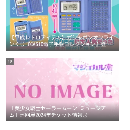
【平成レトロアイテム】ガシャポンオンライ
ンくじ『CASIO電子手帳コレクション』登
場！
「美少女戦士セーラームーン ミュージア
ム」巡回展2024年チケット情報🌙