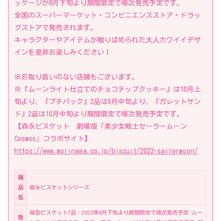
ッケージが8月下旬より期間限定で順次発売予定です。
全国のスーパーマーケット・コンビニエンスストア・ドラッ
グストアで発売されます。
キャラクターやアイテムが散りばめられた大人カワイイデザ
インを是非お楽しみください！
※お取り扱いのない店舗もございます。
※『ムーンライト仕立てのチョコチップクッキー』は10月上
旬より、『プチパック』2品は9月中旬より、『ガレットサン
ド』2品は10月中旬より期間限定で順次発売予定です。
【森永ビスケット 劇場版「美少女戦士セーラームーン
Cosmos」コラボサイト】
https://www.morinaga.co.jp/biscuit/2023-sailormoon/
商
品
森永ビスケットシリーズ
名
箱型ビスケット7品：2023年8月下旬より期間限定で順次発売予定 ムー
発