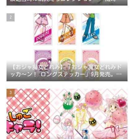
新～
【おジャ魔女どれみ】「おジャ魔女どれみド
ッカ～ン！ ロングステッカー」9月発売。ス
テッカー全42種。