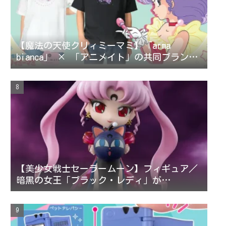
【魔法の天使クリィミーマミ】「arma
bianca」 × 「アニメイト」の共同ブランド
「arti-mate」によるオリジナルアパレル、
雑貨の販売が決定！
【美少女戦士セーラームーン】フィギュア／
暗黒の女王「ブラック・レディ」が
Figuarts mini 10月登場！