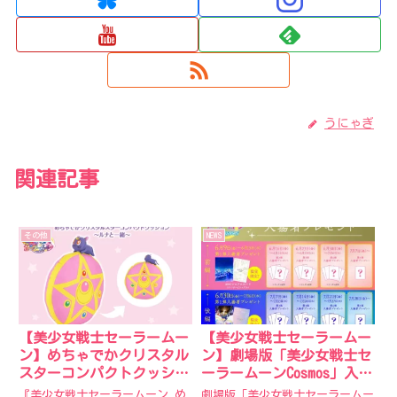
うにゃぎ
関連記事
その他
NEWS
【美少女戦士セーラームー
【美少女戦士セーラームー
ン】めちゃでかクリスタル
ン】劇場版「美少女戦士セ
スターコンパクトクッショ
ーラームーンCosmos」入場
ン～ルナと一緒～2022年9
者プレゼントが決定！
『美少女戦士セーラームーン め
劇場版「美少女戦士セーラームー