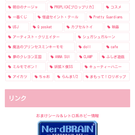
明日のナージャ
PROPLICA[プロップリカ]
コスメ
一番くじ
怪盗セイント・テール
Pretty Guardians
USJ
Q posket
カプセルトイ
映画
アーティスト・クリエイター
シュガシュガルーン
魔法のプリンセスミンキーモモ
doll
cafe
夢のクレヨン王国
ANNA SUI
CLAMP
ふしぎ遊戯
ミルモでポン！
妖狐×僕SS
キューティーハニー
アイカツ
ちゃお
らんま1/2
まもって！ロリポップ
リンク
おまけシール＆レトロ系ホビー情報