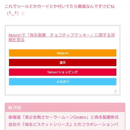
これでシールとかカードとか付いてたら最高なんですけどね
（╹◡╹）♡
Amazonで「森永製菓 チョコチップクッキー」に関する詳
細を見る
Amazon
楽天
Yahoo!ショッピング
メルカリ
詳細
劇場版「美少女戦士セーラームーンCosmos」と森永製菓株式
会社の『森永ビスケットシリーズ』とのコラボレーションパ