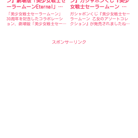
ン】劇場版「美少女戦士セ
ン】ガシャポンくじ『美少
ーラームーンEternal」
女戦士セーラームーン 乙
×Maison de FLEUR 本日
女のアソートコレクショ
「美少女戦士セーラームーン」
ガシャポンくじ『美少女戦士セー
2022年2月16日(水)より予
ン』を40個一気開け！！A
30周年を記念したコラボレーシ
ラームーン 乙女のアソートコレ
ョン、劇場版「美少女戦士セーラ
クション』が発売されましたね。
約開始！
賞は何個でるのか！？アソ
ームーンEternal」×Maison de
やはりかなり人気の様ですね
ート内容をレポ！！！コレ
FLEURの予約販売が本日2022年2
(^▽^)/全12種類となっていて・
クションレビュー
月16日(水)より開始！●劇場版
A賞 ムーンレインボーオルゴー
スポンサーリンク
「美少女戦士セーラームーン
ル型ドラム式オルゴール・B賞
Etern...
ラバーコースター 全３種・
C...