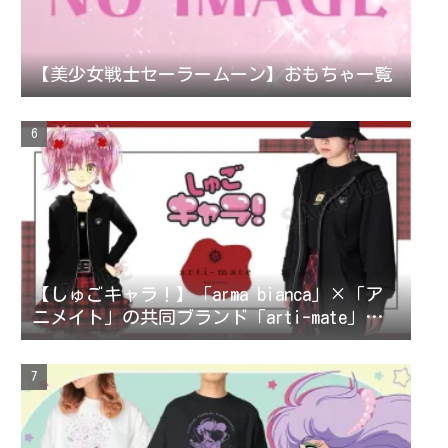
【美少女戦士セーラームーン】おもちゃ一覧
【しゅごキャラ！】「arma bianca」×「ア
ニメイト」の共同ブランド「arti-mate」に
よるオリジナルアパレル、雑貨の販売が決
定！