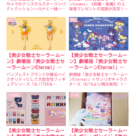
月にプライズで登場！
ちゃでかクリスタルスターコンパ
ンCosmos」《前編・後編》の入
クトクッション～ルナと一緒～』
場者プレゼントの実施が決定！そ
【更新】大きなクリスタルスター
れぞれ＜5週連続＞＜数量限定＞
コンパクトの上に、小さなルナが
の配布となります。◆≪前編≫・
NEWS
NEWS
ちょこんと乗ったクッションが登
1週目 6月9日（金）～6月15日
場します！⁰色鮮やかなクリスタ
（木） 特典：A5ビジュアルカ
ルスターコンパクトのクッショ
ード（ティザービジュア...
ン...
【美少女戦士セーラームー
【美少女戦士セーラームー
ン】劇場版「美少女戦士セ
ン】劇場版「美少女戦士セ
ーラームーンEternal」
ーラームーンEternal」×
GLITTER＆GLAMOURS-SUPER
サンリオキャラクターズ商
バンプレストブランドが贈るハイ
劇場版「美少女戦士セーラームー
SAILOR VENUS-2023年3月
品一覧
クオリティにして大型女性フィギ
ンEternal」×サンリオキャラク
ュアシリーズ「GLITTER＆
ターズ（8/18より順次発売）1.
登場予定！
GLAMOURS」より、2023年3月に
劇場版「美少女戦士セーラームー
「スーパーセーラーヴィーナス」
ンEternal」×ハローキティ ス
予約情報
その他
がクレーンゲーム用景品として登
ーパーセーラームーン マスコッ
場予定！髪をなびかせた可憐なポ
トホルダー 3,300円2.劇場版
ーズをスーパー化した...
「美少女戦...
【美少女戦士セーラームー
【美少女戦士セーラームー