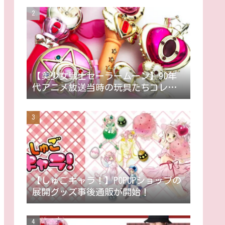
【美少女戦士セーラームーン】90年
代アニメ放送当時の玩具たちコレク
ション ～随時更新～
【しゅごキャラ！】POPUPショップの
展開グッズ事後通販が開始！