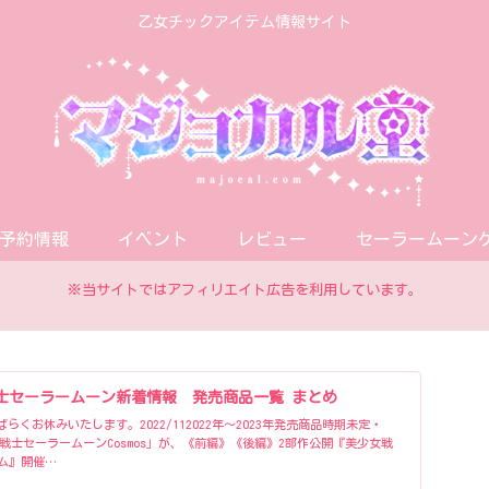
乙女チックアイテム情報サイト
予約情報
イベント
レビュー
セーラームーン
※当サイトではアフィリエイト広告を利用しています。
士セーラームーン新着情報 発売商品一覧 まとめ
くお休みいたします。2022/112022年〜2023年発売商品時期未定・
女戦士セーラームーンCosmos」が、《前編》《後編》2部作公開『美少女戦
ム』開催…