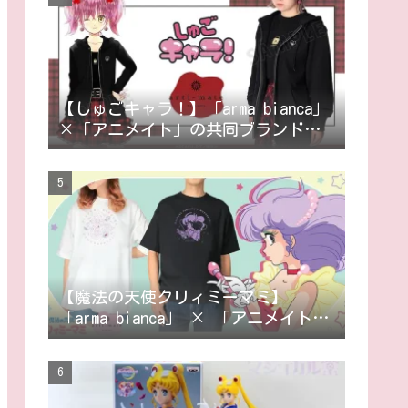
【しゅごキャラ！】「arma bianca」
×「アニメイト」の共同ブランド
「arti-mate」によるオリジナルアパ
レル、雑貨の販売が決定！
【魔法の天使クリィミーマミ】
「arma bianca」 × 「アニメイト」
の共同ブランド「arti-mate」による
オリジナルアパレル、雑貨の販売が
決定！