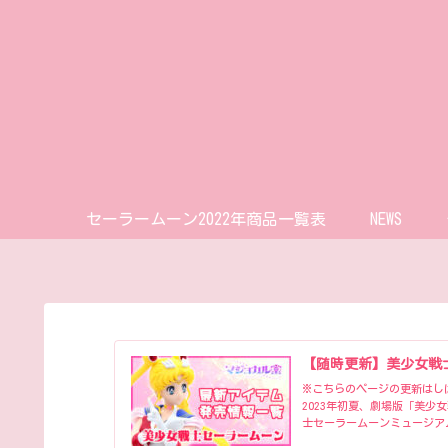
セーラームーン2022年商品一覧表
NEWS
【随時更新】美少女戦
※こちらのページの更新はしばら
2023年初夏、劇場版「美少
士セーラームーンミュージア