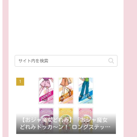
【おジャ魔女どれみ】「おジャ魔女
どれみドッカ～ン！ ロングステッカ
ー」9月発売。ステッカー全42種。