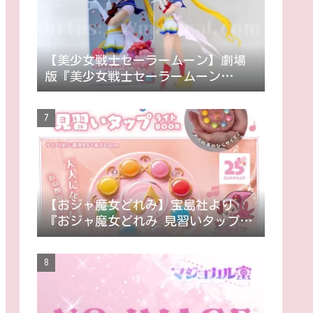
【美少女戦士セーラームーン】劇場
版『美少女戦士セーラームーン
Eternal』GLITTER&GLAMOURS-SUPER
SAILOR MOON-［グリッターアンドグ
ラマラスシリーズ スーパーセーラー
ムーン］フィギュアコレクションレ
ビュー/評価
【おジャ魔女どれみ】宝島社より
『おジャ魔女どれみ 見習いタップラ
イトBOOK』予約受付中！