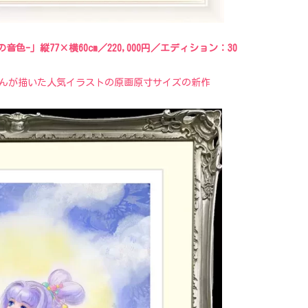
天の音色-」縦77×横60cm／220,000円／エディション：30
んが描いた人気イラストの原画原寸サイズの新作​