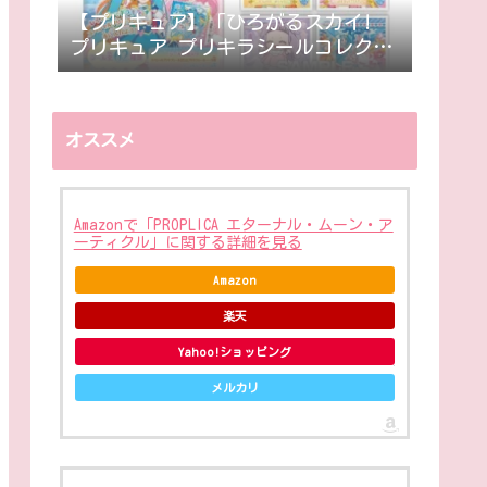
【プリキュア】「ひろがるスカイ!
プリキュア プリキラシールコレクシ
ョン」7月発売。シール全62種。
オススメ
Amazonで「PROPLICA エターナル・ムーン・ア
ーティクル」に関する詳細を見る
Amazon
楽天
Yahoo!ショッピング
メルカリ