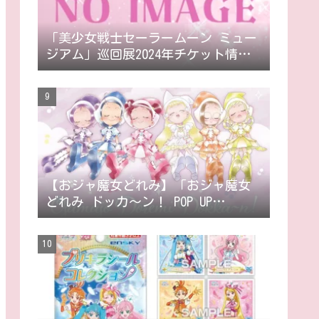
「美少女戦士セーラームーン ミュー
ジアム」巡回展2024年チケット情報
🌙
【おジャ魔女どれみ】「おジャ魔女
どれみ ドッカ〜ン！ POP UP
STORE」in キャナルシティオーパが
開催決定！