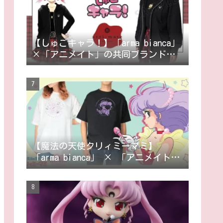
【しゅごキャラ！】「arma bianca」
×「アニメイト」の共同ブランド
「arti-mate」によるオリジナルアパ
レル、雑貨の販売が決定！
【魔法の天使クリィミーマミ】
「arma bianca」 × 「アニメイト」
の共同ブランド「arti-mate」による
オリジナルアパレル、雑貨の販売が
決定！