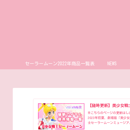
セーラームーン2022年商品一覧表
NEWS
【随時更新】美少女戦
※こちらのページの更新はしばら
2023年初夏、劇場版「美少
士セーラームーンミュージア