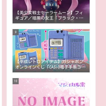
【美少女戦士セーラームーン】フィ
ギュア／暗黒の女王「ブラック・レ
ディ」が Figuarts mini 10月登場！
【平成レトロアイテム】ガシャポン
オンラインくじ『CASIO電子手帳コレ
クション』登場！