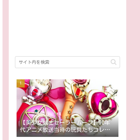
【美少女戦士セーラームーン】90年
代アニメ放送当時の玩具たちコレク
ション ～随時更新～