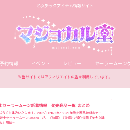
乙女チックアイテム情報サイト
予約情報
イベント
レビュー
セーラームーン
※当サイトではアフィリエイト広告を利用しています。
士セーラームーン新着情報 発売商品一覧 まとめ
くお休みいたします。2022/112022年〜2023年発売商品時期未定・
女戦士セーラームーンCosmos」が、《前編》《後編》2部作公開『美少女戦
ム』開催…