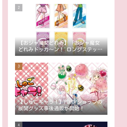
【おジャ魔女どれみ】「おジャ魔女
どれみドッカ～ン！ ロングステッカ
ー」9月発売。ステッカー全42種。
【しゅごキャラ！】POPUPショップの
展開グッズ事後通販が開始！